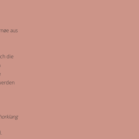
rn
øe aus
ich die
m
e
 werden
horklang
.