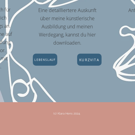
h für
Eine detailliertere Auskunft
An
 ich
über meine künstlerische
s an.
Ausbildung und meinen
ne auf
Werdegang, kannst du hier
üfung
downloaden.
or.
 mit
KURZVITA
LEBENSLAUF
n.
(c) Klara Hens 2024.