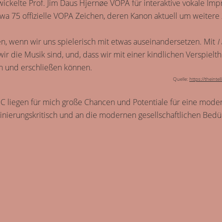
twickelte Prof. Jim Daus Hjernøe VOPA für interaktive vokale Imp
twa 75 offizielle VOPA Zeichen, deren Kanon aktuell um weitere
n, wenn wir uns spielerisch mit etwas auseinandersetzen. Mit
I
ir die Musik sind, und, dass wir mit einer kindlichen Verspielth
en und erschließen können.
Quelle:
https://theinte
IC liegen für mich große Chancen und Potentiale für eine mode
iminierungskritisch und an die modernen gesellschaftlichen Bedü