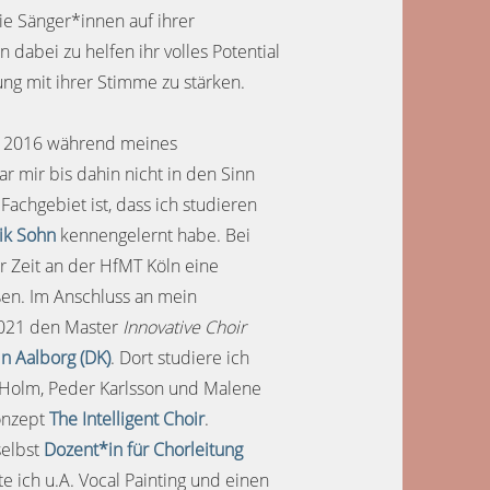
die Sänger*innen auf ihrer
n dabei zu helfen ihr volles Potential
ung mit ihrer Stimme zu stärken.
n 2016 während meines
r mir bis dahin nicht in den Sinn
achgebiet ist, dass ich studieren
rik Sohn
kennengelernt habe. Bei
r Zeit an der HfMT Köln eine
ßen. Im Anschluss an mein
2021 den Master
Innovative Choir
n Aalborg (DK)
. Dort studiere ich
er Holm, Peder Karlsson und Malene
onzept
The Intelligent Choir
.
selbst
Dozent*in für Chorleitung
hte ich u.A. Vocal Painting und einen