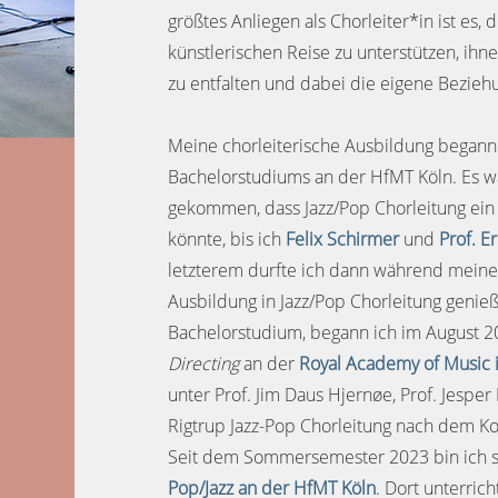
größtes Anliegen als Chorleiter*in ist es, 
künstlerischen Reise zu unterstützen, ihne
zu entfalten und dabei die eigene Bezieh
Meine chorleiterische Ausbildung began
Bachelorstudiums an der HfMT Köln. Es wa
gekommen, dass Jazz/Pop Chorleitung ein F
könnte, bis ich
Felix Schirmer
und
Prof. E
letzterem durfte ich dann während meine
Ausbildung in Jazz/Pop Chorleitung genie
Bachelorstudium, begann ich im August 
Directing
an der
Royal Academy of Music i
unter Prof. Jim Daus Hjernøe, Prof. Jesp
Rigtrup Jazz-Pop Chorleitung nach dem K
Seit dem Sommersemester 2023 bin ich 
Pop/Jazz an der HfMT Köln
. Dort unterric