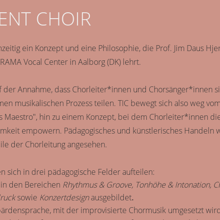
GENT CHOIR
ichzeitig ein Konzept und eine Philosophie, die Prof. Jim Daus Hje
RAMA Vocal Center in Aalborg (DK) lehrt.
auf der Annahme, dass Chorleiter*innen und Chorsänger*innen s
en musikalischen Prozess teilen. TIC bewegt sich also weg vo
aestro", hin zu einem Konzept, bei dem Chorleiter*innen di
samkeit empowern. Pädagogisches und künstlerisches Handeln
eile der Chorleitung angesehen.
en sich in drei pädagogische Felder aufteilen:
in den Bereichen
Rhythmus & Groove, Tonhöhe & Intonation, C
druck
sowie
Konzertdesign
ausgebildet
.
bärdensprache, mit der improvisierte Chormusik umgesetzt wird