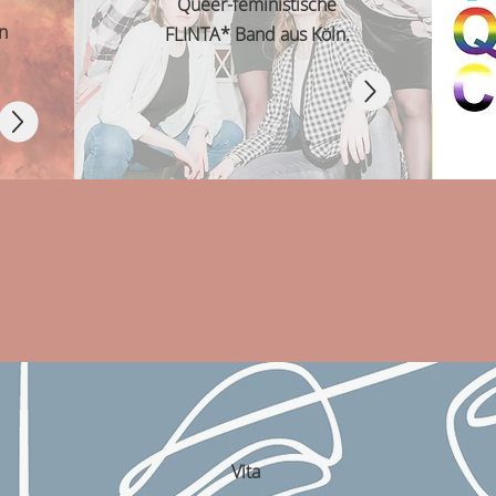
Queer-feministische
en
FLINTA* Band aus Köln.
Vita