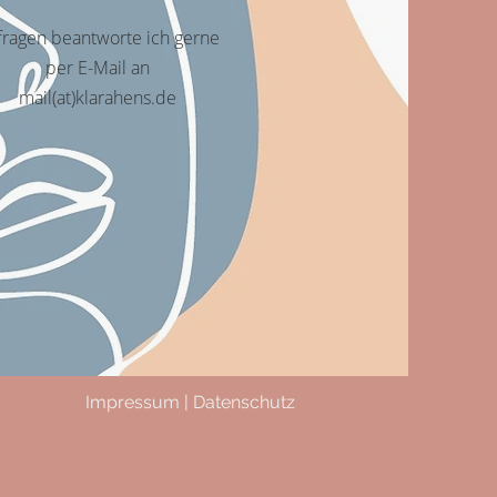
fragen beantworte ich gerne
per E-Mail an
mail(at)klarahens.de
Impressum
|
Datenschutz