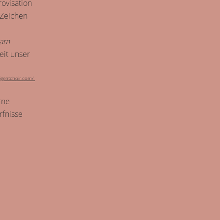
rovisation
 Zeichen
 am
eit unser
lligentchoir.com/
rne
rfnisse