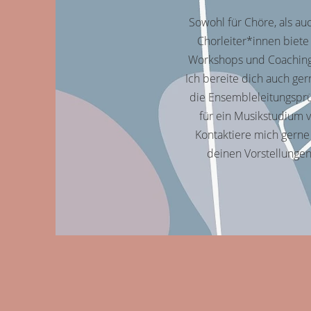
Sowohl für Chöre, als auc
Chorleiter*innen biete
Workshops und Coaching
Ich bereite dich auch ger
die Ensembleleitungspr
für ein Musikstudium v
Kontaktiere mich gerne
deinen Vorstellunge