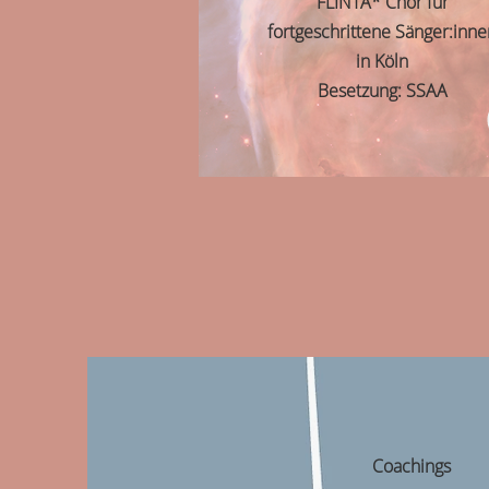
FLINTA* Chor für
fortgeschrittene Sänger:inn
in Köln
Besetzung: SSAA
Coachings