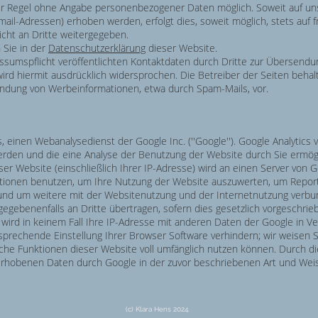
der Regel ohne Angabe personenbezogener Daten möglich. Soweit auf 
ail-Adressen) erhoben werden, erfolgt dies, soweit möglich, stets auf f
cht an Dritte weitergegeben.
 Sie in der
Datenschutzerklärung
dieser Website.
umspflicht veröffentlichten Kontaktdaten durch Dritte zur Übersendun
rd hiermit ausdrücklich widersprochen. Die Betreiber der Seiten behalt
sendung von Werbeinformationen, etwa durch Spam-Mails, vor.
 einen Webanalysedienst der Google Inc. (''Google''). Google Analytics v
rden und die eine Analyse der Benutzung der Website durch Sie ermögl
er Website (einschließlich Ihrer IP-Adresse) wird an einen Server von 
ationen benutzen, um Ihre Nutzung der Website auszuwerten, um Reports
nd um weitere mit der Websitenutzung und der Internetnutzung verbun
egebenenfalls an Dritte übertragen, sofern dies gesetzlich vorgeschrie
 wird in keinem Fall Ihre IP-Adresse mit anderen Daten der Google in V
sprechende Einstellung Ihrer Browser Software verhindern; wir weisen Si
iche Funktionen dieser Website voll umfänglich nutzen können. Durch d
e erhobenen Daten durch Google in der zuvor beschriebenen Art und W
(c) Klara Hens 2024.