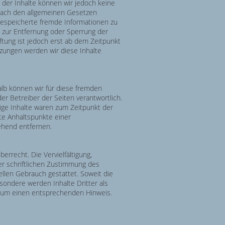
ät der Inhalte können wir jedoch keine
 nach den allgemeinen Gesetzen
r gespeicherte fremde Informationen zu
n zur Entfernung oder Sperrung der
tung ist jedoch erst ab dem Zeitpunkt
zungen werden wir diese Inhalte
alb können wir für diese fremden
er Betreiber der Seiten verantwortlich.
ige Inhalte waren zum Zeitpunkt der
ete Anhaltspunkte einer
ehend entfernen.
rrecht. Die Vervielfältigung,
r schriftlichen Zustimmung des
ellen Gebrauch gestattet. Soweit die
esondere werden Inhalte Dritter als
r um einen entsprechenden Hinweis.