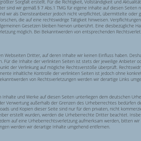
ößter Sorgfalt erstellt. Für die Richtigkeit, Vollständigkeit und Aktualit
r sind wir gemäß § 7 Abs.1 TMG für eigene Inhalte auf diesen Seiten
ind wir als Diensteanbieter jedoch nicht verpflichtet, übermittelte ode
schen, die auf eine rechtswidrige Tätigkeit hinweisen. Verpflichtunge
lgemeinen Gesetzen bleiben hiervon unberührt. Eine diesbezügliche Haf
rletzung möglich. Bei Bekanntwerden von entsprechenden Rechtsverlet
n Webseiten Dritter, auf deren Inhalte wir keinen Einfluss haben. Desh
ür die Inhalte der verlinkten Seiten ist stets der jeweilige Anbieter od
unkt der Verlinkung auf mögliche Rechtsverstöße überprüft. Rechtswidr
nente inhaltliche Kontrolle der verlinkten Seiten ist jedoch ohne konkr
Bekanntwerden von Rechtsverletzungen werden wir derartige Links umg
en Inhalte und Werke auf diesen Seiten unterliegen dem deutschen Urhebe
 der Verwertung außerhalb der Grenzen des Urheberrechtes bedürfen de
loads und Kopien dieser Seite sind nur für den privaten, nicht kommerzi
reiber erstellt wurden, werden die Urheberrechte Dritter beachtet. Insb
otzdem auf eine Urheberrechtsverletzung aufmerksam werden, bitten wi
ngen werden wir derartige Inhalte umgehend entfernen.